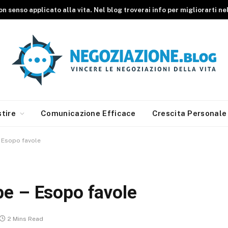
n senso applicato alla vita. Nel blog troverai info per migliorarti ne
tire
Comunicazione Efficace
Crescita Personale
 – Esopo favole
olpe – Esopo favole
2 Mins Read