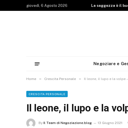
giovedì, 6 Agosto 2026
La saggezza è il buo
Negoziare e Ges
»
»
Home
Crescita Personale
Il leone, il lupo e la volpe
CRESCITA PERSONALE
Il leone, il lupo e la v
By
Il Team di Negoziazione.blog
13 Giugno 2021