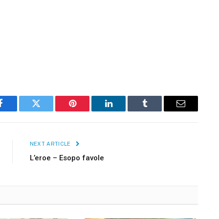
Facebook
Twitter
Pinterest
LinkedIn
Tumblr
Email
NEXT ARTICLE
L’eroe – Esopo favole