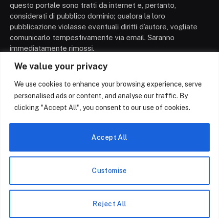
questo portale sono tratti da internet e, pertanto,
considerati di pubblico dominio; qualora la loro
pubblicazione violasse eventuali diritti d’autore, vogliate
comunicarlo tempestivamente via email. Saranno
immediatamente rimossi.
We value your privacy
We use cookies to enhance your browsing experience, serve
personalised ads or content, and analyse our traffic. By
clicking "Accept All", you consent to our use of cookies.
Facebook
X
Instagram
Pinterest
(Twitter)
Accept All
CHI SIAMO
TERMINI E CONDIZIONI
POLITICA SULLA RISERVATEZZA
CONTATTACI
Customise
Copyright © 2026 Negoziazione.blog | All Rights
Reserved.
Reject All