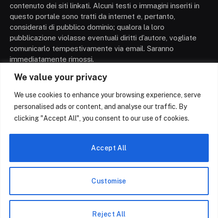
contenuto dei siti linkati. Alcuni testi o immagini inseriti in
questo portale sono tratti da internet e, pertanto,
considerati di pubblico dominio; qualora la loro
pubblicazione violasse eventuali diritti d’autore, vogliate
comunicarlo tempestivamente via email. Saranno
immediatamente rimossi.
We value your privacy
We use cookies to enhance your browsing experience, serve
personalised ads or content, and analyse our traffic. By
clicking "Accept All", you consent to our use of cookies.
Facebook
X
Instagram
Pinterest
(Twitter)
Accept All
CHI SIAMO
TERMINI E CONDIZIONI
POLITICA SULLA RISERVATEZZA
CONTATTACI
Customise
Copyright © 2026 Negoziazione.blog | All Rights
Reserved.
Reject All