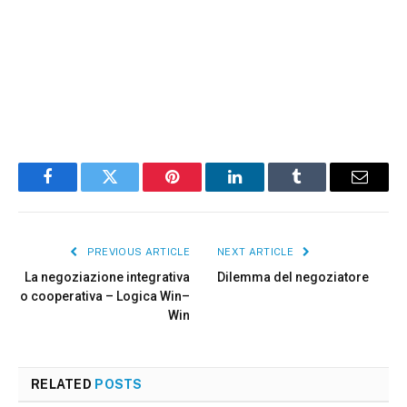
Facebook
Twitter
Pinterest
LinkedIn
Tumblr
Email
PREVIOUS ARTICLE
NEXT ARTICLE
La negoziazione integrativa
Dilemma del negoziatore
o cooperativa – Logica Win–
Win
RELATED
POSTS