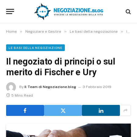
»
»
»
Home
Negoziare e Gestire
Le basi della negoziazione
Il negoziato di principi o sul merito di Fischer e Ury
LE BASI DELLA NEGOZIAZIONE
Il negoziato di principi o sul
merito di Fischer e Ury
By
Il Team di Negoziazione.blog
3 Febbraio 2019
5 Mins Read