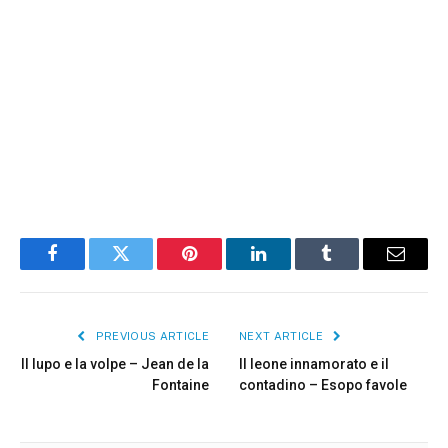
Facebook
Twitter
Pinterest
LinkedIn
Tumblr
Email
PREVIOUS ARTICLE
NEXT ARTICLE
Il lupo e la volpe – Jean de la
Il leone innamorato e il
Fontaine
contadino – Esopo favole