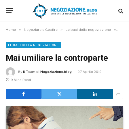
»
»
»
Home
Negoziare e Gestire
Le basi della negoziazione
Mai u
LE BASI DELLA NEGOZIAZIONE
Mai umiliare la controparte
By
Il Team di Negoziazione.blog
27 Aprile 2019
9 Mins Read