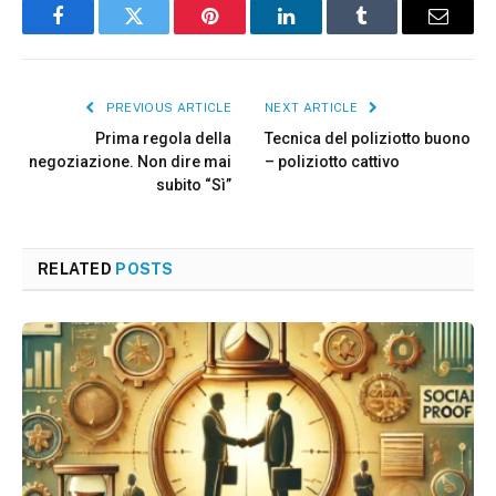
Facebook
Twitter
Pinterest
LinkedIn
Tumblr
Email
PREVIOUS ARTICLE
NEXT ARTICLE
Prima regola della
Tecnica del poliziotto buono
negoziazione. Non dire mai
– poliziotto cattivo
subito “Sì”
RELATED
POSTS