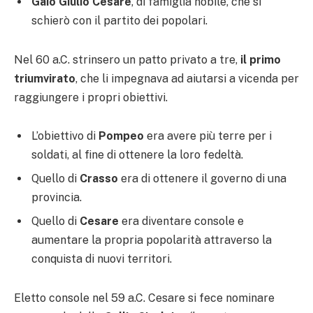
Gaio Giulio Cesare
, di famiglia nobile, che si
schierò con il partito dei popolari.
Nel 60 a.C. strinsero un patto privato a tre,
il primo
triumvirato
, che li impegnava ad aiutarsi a vicenda per
raggiungere i propri obiettivi.
L’obiettivo di
Pompeo
era avere più terre per i
soldati, al fine di ottenere la loro fedeltà.
Quello di
Crasso
era di ottenere il governo di una
provincia.
Quello di
Cesare
era diventare console e
aumentare la propria popolarità attraverso la
conquista di nuovi territori.
Eletto console nel 59 a.C. Cesare si fece nominare