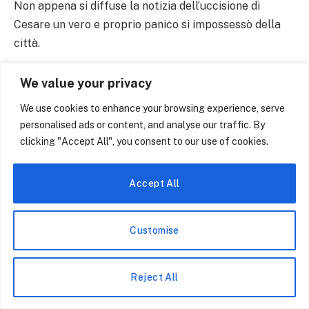
Non appena si diffuse la notizia dell’uccisione di
Cesare un vero e proprio panico si impossessò della
città.
La gente gridava che bisognava chiudersi in casa
We value your privacy
tenendo sbarrate le porte. Vi era infatti il timore
We use cookies to enhance your browsing experience, serve
fondato di una violenta reazione da parte dei numerosi
personalised ads or content, and analyse our traffic. By
soldati romani, presenti in quel momento a Roma. I
clicking "Accept All", you consent to our use of cookies.
congiurati, timorosi che gli amici di Cesare potessero
attaccarli, si chiusero con degli ostaggi all’interno del
Accept All
campidoglio e furono raggiunti di li a poco da
Cicerone
Customise
Emerse subito che i congiurati non avevano
approntato nessun piano poiché ritenevano che
Reject All
sarebbe bastato loro uccidere il tiranno e di
conseguenza attirare il popolo dalla loro parte.