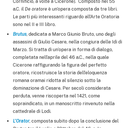
Cornificio, a volte a Cicerone). Composto nel 55
a.C. il
De oratore
è un’opera composta da tre libri.
Le parti più interessanti riguardo all’Arte Oratoria
sono nel II e III libro.
Brutus
, dedicata a Marco Giunio Bruto, uno degli
assassini di Giulio Cesare, nella congiura delle Idi di
Marzo. Si tratta di un’opera in forma di dialogo,
completata nell’aprile del 46 a.C., nella quale
Cicerone raffigurando la figura del perfetto
oratore, ricostruisce la storia dell’eloquenza
romana oramai ridotta al silenzio sotto la
dominazione di Cesare. Per secoli considerata
perduta, venne riscoperta nel 1421, come
sopraindicato, in un manoscritto rinvenuto nella
cattedrale di Lodi.
L’Orator
, composta subito dopo la conclusione del