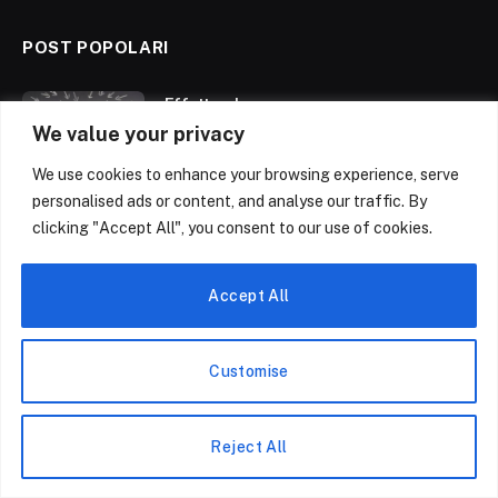
POST POPOLARI
Effetto alone
We value your privacy
By
Il Team di Negoziazione.blog
We use cookies to enhance your browsing experience, serve
personalised ads or content, and analyse our traffic. By
La Retorica di Cicerone
clicking "Accept All", you consent to our use of cookies.
By
Il Team di Negoziazione.blog
Accept All
Ecco quali sono i migliori libri sulla
negoziazione
Customise
By
Il Team di Negoziazione.blog
Reject All
DISCLAIMER